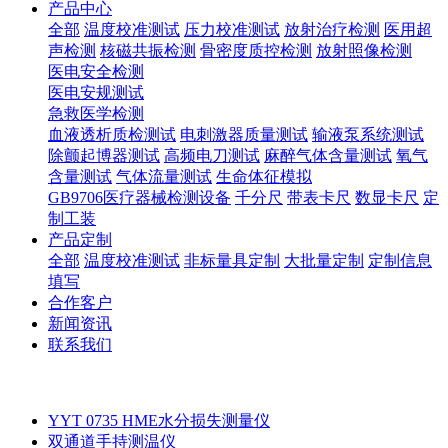
产品中心
全部
温度校准测试
压力校准测试
放射治疗检测
医用超
声检测
核磁共振检测
骨密度质控检测
放射照像检测
医电安全检测
医电安规测试
急救医学检测
血液透析质检测试
电刺激器质量测试
输液泵系统测试
除颤起博器测试
高频电刀测试
麻醉气体含量测试
氧气
含量测试
气体流量测试
生命体征模拟
GB9706医疗器械检测设备
千分尺
带表卡尺
数显卡尺
定
制工装
产品定制
全部
温度校准测试
非标量具定制
大批量定制
定制信息
填写
合作客户
新闻资讯
联系我们
YYT 0735 HME水分损失测量仪
双通道手持测温仪