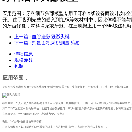
应用范围：牙科细节头部模型专用于牙科X线设备而设计,如:
开。 由于齿列完整的嵌入到组织等效材料中，因此体模不能
的牙齿修复，材料填充或牙冠。在三脚架上用一个M6螺丝孔就
上一篇
: 血管造影摄影头模
下一篇
: 剂量面积乘积测量系统
详细信息
规格参数
包装
应用范围：
牙科细节头部模型专用于牙科
X线设备而设计,如:全景牙科，头颌面摄影，牙科锥束CT，或一般三维成像应用
模型具有一个真正的人类头盖骨与下颌骨及五节颈椎，颌骨略微张开。
由于齿列完整的嵌入到组织等效材料中
对于牙科
X光检查中的伪影评估，包括牙齿修复或嵌体。可以根据客户要求添加特定的牙齿修复，材料填充或牙
在三脚架上用一个
M6螺丝孔就可以快速方便定位模型。
毛重：
5-6公斤(包括运输和保存箱)。
注意头部模型可以订制透明或不透明的版本（只需标明订货号，以获得不透明版本模型）。