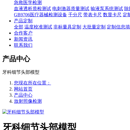
急救医学检测
血液透析质检测试
电刺激器质量测试
输液泵系统测试
除
GB9706医疗器械检测设备
千分尺
带表卡尺
数显卡尺
定
产品定制
全部
温度校准测试
非标量具定制
大批量定制
定制信息填
合作客户
新闻资讯
联系我们
产品中心
牙科细节头部模型
您现在所在位置：
网站首页
产品中心
放射照像检测
牙科细节头部模型