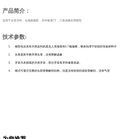
产品简介：
适用于全景牙科，头颌面摄影，牙科锥束
CT，三维成像应用模型
技术参数
:
1.
模型包含具有天然齿列的真实人类颌骨和
5-7
截颈椎，整体包埋于软组织等效材料中
2.
头骨是医学教学用头骨，没有降解迹象
3.
牙齿为未脱落的天然牙齿，部分牙齿有牙科修复痕迹。
4.
模式可显示完整的头部骨骼解剖结构，但是没有软组织或软骨解剖，没有气管
为您推荐