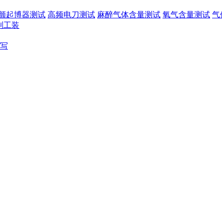
颤起博器测试
高频电刀测试
麻醉气体含量测试
氧气含量测试
气
制工装
写