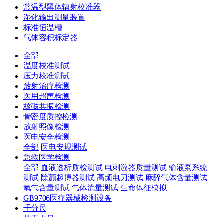
常温型黑体辐射校准器
湿化输出测量装置
标准恒温槽
气体容积标定器
全部
温度校准测试
压力校准测试
放射治疗检测
医用超声检测
核磁共振检测
骨密度质控检测
放射照像检测
医电安全检测
全部
医电安规测试
急救医学检测
全部
血液透析质检测试
电刺激器质量测试
输液泵系统
测试
除颤起博器测试
高频电刀测试
麻醉气体含量测试
氧气含量测试
气体流量测试
生命体征模拟
GB9706医疗器械检测设备
千分尺