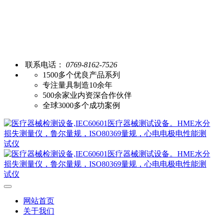
联系电话：
0769-8162-7526
1500多个优良产品系列
专注量具制造10余年
500余家业内资深合作伙伴
全球3000多个成功案例
网站首页
关于我们