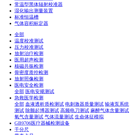
常温型黑体辐射校准器
湿化输出测量装置
标准恒温槽
气体容积标定器
全部
温度校准测试
压力校准测试
放射治疗检测
医用超声检测
核磁共振检测
骨密度质控检测
放射照像检测
医电安全检测
全部
医电安规测试
急救医学检测
全部
血液透析质检测试
电刺激器质量测试
输液泵系统
测试
除颤起博器测试
高频电刀测试
麻醉气体含量测试
氧气含量测试
气体流量测试
生命体征模拟
GB9706医疗器械检测设备
千分尺