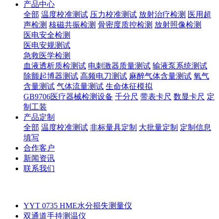
产品中心
全部
温度校准测试
压力校准测试
放射治疗检测
医用超
声检测
核磁共振检测
骨密度质控检测
放射照像检测
医电安全检测
医电安规测试
急救医学检测
血液透析质检测试
电刺激器质量测试
输液泵系统测试
除颤起博器测试
高频电刀测试
麻醉气体含量测试
氧气
含量测试
气体流量测试
生命体征模拟
GB9706医疗器械检测设备
千分尺
带表卡尺
数显卡尺
定
制工装
产品定制
全部
温度校准测试
非标量具定制
大批量定制
定制信息
填写
合作客户
新闻资讯
联系我们
YYT 0735 HME水分损失测量仪
双通道手持测温仪