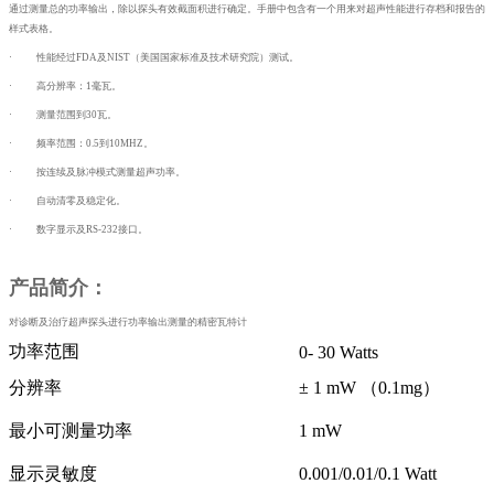
通过测量总的功率输出，除以探头有效截面积进行确定。手册中包含有一个用来对超声性能进行存档和报告的
样式表格。
·
性能经过
FDA
及
NIST
（美国国家标准及技术研究院）测试。
·
高分辨率：
1
毫瓦。
·
测量范围到
30
瓦。
·
频率范围：
0.5到
10MHZ
。
·
按连续及脉冲模式测量超声功率。
·
自动清零及稳定化。
·
数字显示及
RS-232
接口。
产品简介：
对诊断及治疗超声探头进行功率输出测量的精密瓦特计
功率范围
0- 30 Watts
分辨率
± 1 mW （0.1mg）
最小可测量功率
1 mW
显示灵敏度
0.001/0.01/0.1 Watt