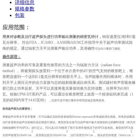
详细信息
规格参数
包装
应用范围：
用来对诊断及治疗超声探头进行功率输出测量的精密瓦特计，
响应速度仅
3
秒和
1毫
瓦分辨率。 符合
FDA
，
JCAHO
，
AAMI
和
AIUM工作指导
中关于超声功率测试指
南的规定。通过辐射力天平法测量声输出功率，其准确性
可以向计量部门溯源。
操作原理：
测量超声功率的可靠及重复性推荐的方法之一为辐射力方法（
radiant force
method
）。将被测探头放置到一个位于水介质中的
45
°的空气支持的锥形靶上，锥
形靶连接到一个达到
0.1
毫克分辨率的精密天平上。当声能量作用到锥体时，作用
到天平上测压元件的合力直接与总的辐射能量成比例关系。测试罐衬有声音吸收橡
胶已防止功率反射。天平可以直接将毫克量值转换为瓦特读数，分辨率为
0.001
瓦。校验
UPM-DT
系列产品，可以通过在锥形靶臂上放置一个校准砝码来完成（
1
克的砝码约等于
14.65
瓦特），
仪器可送中国计量科学研究院做定期再校准。
校准超声探头的重要性：
测量超声功率水平非常重要，它可以确定实际的患者辐照
(Patient exposure)
并将减低潜在危险。所有的诊断及
治疗多普勒吉超声仪器都应该定期进行测试。典型的安全值可以由声场中最大强度值的点的瞬时强度（称为空
间峰值瞬时平均
SPTA
）进行定义。
FDA
及
AIUM推荐
了医疗应用常规情况下的
SPTA
值准则。典型的
SPTA
值
2
2
2
2
为回声探测为
10mW/cm
，多普勒仪器为
100mW/cm
，治疗应用为
3W/cm
。探头的瓦特密度（
Watts/cm
）