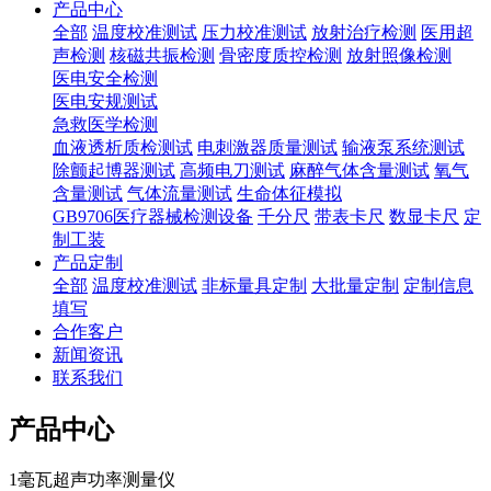
产品中心
全部
温度校准测试
压力校准测试
放射治疗检测
医用超
声检测
核磁共振检测
骨密度质控检测
放射照像检测
医电安全检测
医电安规测试
急救医学检测
血液透析质检测试
电刺激器质量测试
输液泵系统测试
除颤起博器测试
高频电刀测试
麻醉气体含量测试
氧气
含量测试
气体流量测试
生命体征模拟
GB9706医疗器械检测设备
千分尺
带表卡尺
数显卡尺
定
制工装
产品定制
全部
温度校准测试
非标量具定制
大批量定制
定制信息
填写
合作客户
新闻资讯
联系我们
产品中心
1毫瓦超声功率测量仪