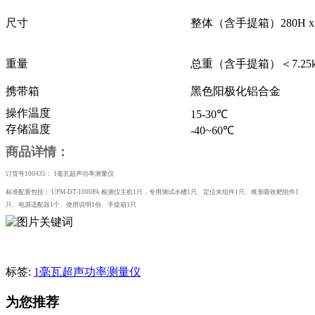
尺寸
整体（含手提箱）280H x 38
重量
总重（含手提箱）＜7.25k
携带箱
黑色阳极化铝合金
操作温度
15-30℃
存储温度
-40~60℃
商品详情：
订货号
100435： 1毫瓦超声功率测量仪
标准配置包括：
UPM-DT-1000PA 检测仪主机1只，专用测试水槽1只、定位夹组件1只、锥形吸收靶组件1
只、电源适配器1个、使用说明1份、手提箱1只
标签:
1毫瓦超声功率测量仪
为您推荐