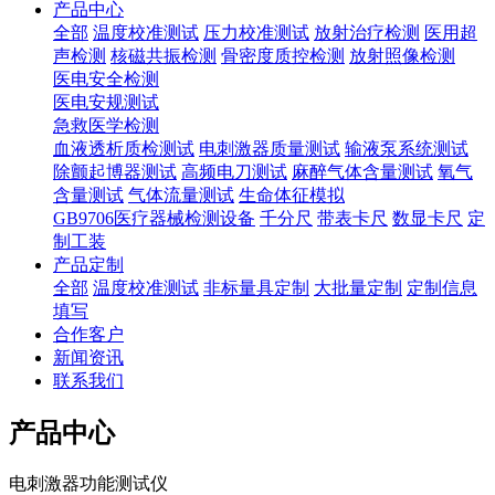
产品中心
全部
温度校准测试
压力校准测试
放射治疗检测
医用超
声检测
核磁共振检测
骨密度质控检测
放射照像检测
医电安全检测
医电安规测试
急救医学检测
血液透析质检测试
电刺激器质量测试
输液泵系统测试
除颤起博器测试
高频电刀测试
麻醉气体含量测试
氧气
含量测试
气体流量测试
生命体征模拟
GB9706医疗器械检测设备
千分尺
带表卡尺
数显卡尺
定
制工装
产品定制
全部
温度校准测试
非标量具定制
大批量定制
定制信息
填写
合作客户
新闻资讯
联系我们
产品中心
电刺激器功能测试仪