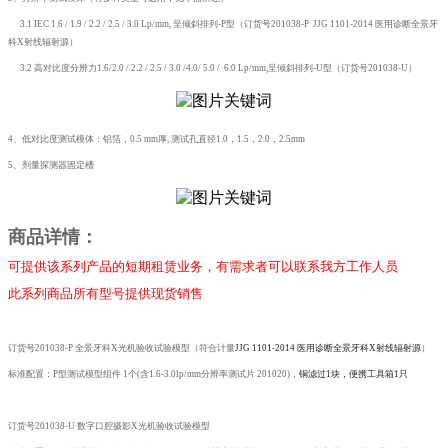
3.1 IEC 1.6 / 1.9 / 2.2 / 2.5 / 3.0 Lp/mm, 呈倾斜排列-P型（订货号
201038-P
JJG 1101-2014 医用诊断全景牙
科X射线辐射源）
3.2 高对比度分辨力1.6/2.0 / 2.2 / 2.5 / 3.0 /4.0/ 5.0 / 6.0 Lp/mm,呈倾斜排列-U型（订货号
201038-U
）
4、低对比度测试模体：铝箔，0.5 mm厚, 测试孔直径1.0，1.5，2.0，2.5mm
5、剂量探测器固定槽
商品详情：
可提供该系列产品的短期租赁业务，有需求者可以联系我方工作人员
此系列商品所有型号提供现货销售
订货号
201038-P
全景牙科X光机验收试验模型（符合计量
JJG 1101-2014 医用诊断全景牙科X射线辐射源
）
标准配置：
P型测试模型组件 1个(含1.6-3.0lp/mm分辨率测试片 201020)，
铜滤过
1块，便携工具箱1只
订货号
201038-U
数字口腔摄影
X光机验收试验模型