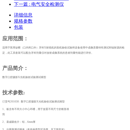
下一篇
: 电气安全检测仪
详细信息
规格参数
包装
应用范围：
适用于医用诊断（口内和口外）牙科
X射线机的装机验收试验和设备使用中成像质量特性测试和辐射源的检
定，此工具套装可以配合牙科剂量仪对放射成像系统的患者剂量性能进行评价。
产品简介：
数字口腔摄影
X光机验收试验测试模型
技术参数
:
订货号
201038 : 数字口腔摄影X光机验收试验测试模型
1、板含有不同大小中心环槽，用于放置不同尺寸的锥形准
筒
2、衰减吸收片：铝，6mm厚
3、分辨率测试模体（有多种类型可选用，见下面所述）