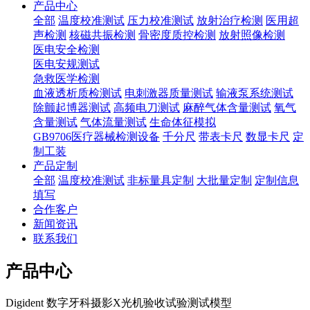
产品中心
全部
温度校准测试
压力校准测试
放射治疗检测
医用超
声检测
核磁共振检测
骨密度质控检测
放射照像检测
医电安全检测
医电安规测试
急救医学检测
血液透析质检测试
电刺激器质量测试
输液泵系统测试
除颤起博器测试
高频电刀测试
麻醉气体含量测试
氧气
含量测试
气体流量测试
生命体征模拟
GB9706医疗器械检测设备
千分尺
带表卡尺
数显卡尺
定
制工装
产品定制
全部
温度校准测试
非标量具定制
大批量定制
定制信息
填写
合作客户
新闻资讯
联系我们
产品中心
Digident 数字牙科摄影X光机验收试验测试模型