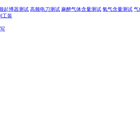
颤起博器测试
高频电刀测试
麻醉气体含量测试
氧气含量测试
气
制工装
写