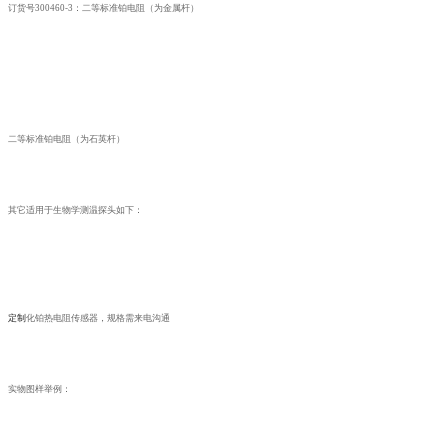
订货号
300460-3：二等标准铂电阻（为金属杆）
二等标准铂电阻（为石英杆）
其它适用于生物学测温探头如下：
定制
化铂热电阻传感器，规格需来电沟通
实物图样举例：