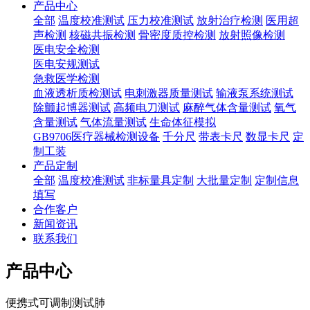
产品中心
全部
温度校准测试
压力校准测试
放射治疗检测
医用超
声检测
核磁共振检测
骨密度质控检测
放射照像检测
医电安全检测
医电安规测试
急救医学检测
血液透析质检测试
电刺激器质量测试
输液泵系统测试
除颤起博器测试
高频电刀测试
麻醉气体含量测试
氧气
含量测试
气体流量测试
生命体征模拟
GB9706医疗器械检测设备
千分尺
带表卡尺
数显卡尺
定
制工装
产品定制
全部
温度校准测试
非标量具定制
大批量定制
定制信息
填写
合作客户
新闻资讯
联系我们
产品中心
便携式可调制测试肺