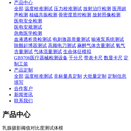
产品中心
全部
温度校准测试
压力校准测试
放射治疗检测
医用超
声检测
核磁共振检测
骨密度质控检测
放射照像检测
医电安全检测
医电安规测试
急救医学检测
血液透析质检测试
电刺激器质量测试
输液泵系统测试
除颤起博器测试
高频电刀测试
麻醉气体含量测试
氧气
含量测试
气体流量测试
生命体征模拟
GB9706医疗器械检测设备
千分尺
带表卡尺
数显卡尺
定
制工装
产品定制
全部
温度校准测试
非标量具定制
大批量定制
定制信息
填写
合作客户
新闻资讯
联系我们
产品中心
乳腺摄影阈值对比度测试体模